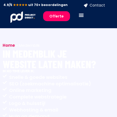
4.9/5
★★★★★
uit 70+ beoordelingen
Contact
Offerte
Home
»
Medemblik
IN MEDEMBLIK JE
WEBSITE LATEN MAKEN?
IN NO TIME LEVER IK:
Snelle & goede websites
SEO (zoekmachine optimalisatie)
Online marketing
Complete webstrategie
Logo & huisstijl
Webhosting & email
Hulp on demand