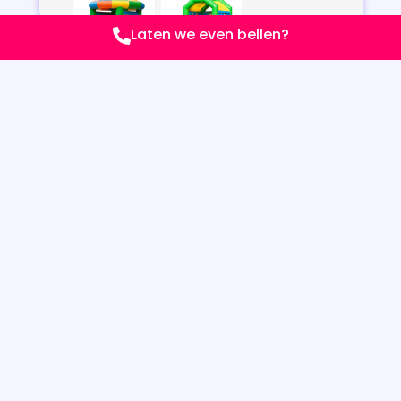
Laten we even bellen?
WEBDESIGN VOOR ZZP EN MKB:
WAT LEVERT HET OP?
Een goede website is een investering die zichzelf
terugverdient. Geen standaard template, maar een
op maat gemaakte online aanwezigheid die echt bij
jouw bedrijf past. En dat voor een eerlijk tarief.
Met mijn webdesign voor ZZP en MKB profiteer je van:
Meer zichtbaarheid in Google
Hogere conversie (offerte-aanvragen of
contact)
Meer vertrouwen bij potentiële klanten
Een professionele uitstraling
Eenvoudig zelf aan te passen content
NEEM CONTACT OP