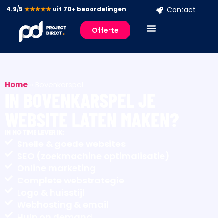
4.9/5
★★★★★
uit 70+ beoordelingen
Contact
Offerte
Home
»
Bovenkarspel
IN BOVENKARSPEL JE
WEBSITE LATEN MAKEN?
IN NO TIME LEVER IK:
Snelle & goede websites
SEO (zoekmachine optimalisatie)
Online marketing
Complete webstrategie
Logo & huisstijl
Webhosting & email
Hulp on demand