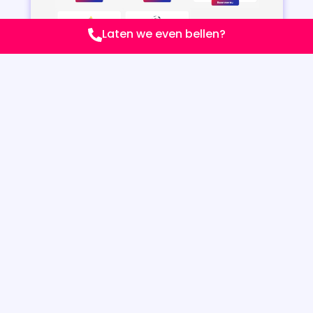
Laten we even bellen?
WEBDESIGN VOOR ZZP EN MKB:
WAT LEVERT HET OP?
Een goede website is een investering die zichzelf
terugverdient. Geen standaard template, maar een
op maat gemaakte online aanwezigheid die echt bij
jouw bedrijf past. En dat voor een eerlijk tarief.
Met mijn webdesign voor ZZP en MKB profiteer je van:
Meer zichtbaarheid in Google
Hogere conversie (offerte-aanvragen of
contact)
Meer vertrouwen bij potentiële klanten
Een professionele uitstraling