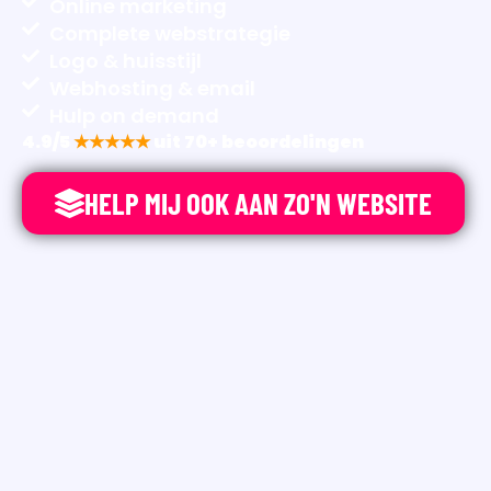
Online marketing
Complete webstrategie
Logo & huisstijl
Webhosting & email
Hulp on demand
4.9/5
★★★★★
uit 70+ beoordelingen
HELP MIJ OOK AAN ZO'N WEBSITE