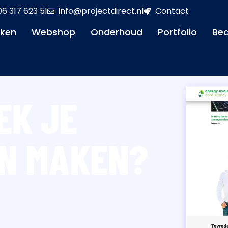
06 317 623 51
info@projectdirect.nl
Contact
aken
Webshop
Onderhoud
Portfolio
Bed
EK JE
EN MAKEN?