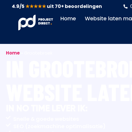
4.9/5
★★★★★
uit 70+ beoordelingen
Home
Website laten m
Home
»
Grootebroek
IN GROOTEBRO
WEBSITE LAT
IN NO TIME LEVER IK:
Snelle & goede websites
SEO (zoekmachine optimalisatie)