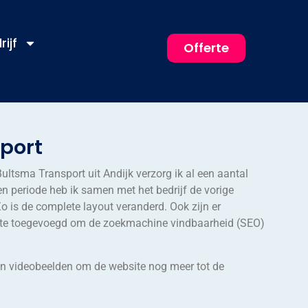
rijf
Offerte
port
Bultsma Transport uit Andijk verzorg ik al een aantal
en periode heb ik samen met het bedrijf de vorige
o is de complete layout veranderd. Ook zijn er
ite toegevoegd om de zoekmachine vindbaarheid (SEO)
an videobeelden om de website nog meer tot de