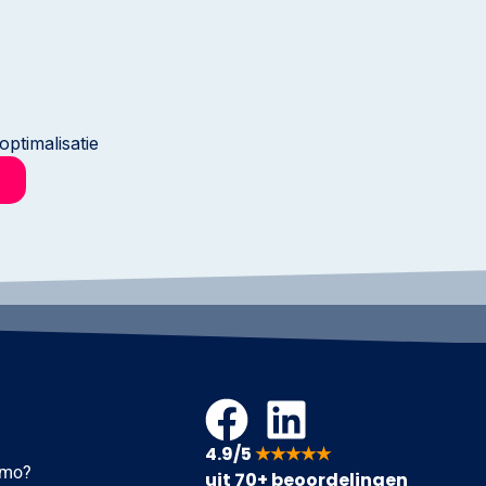
ptimalisatie
4.9/5
★★★★★
imo?
uit 70+ beoordelingen