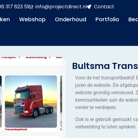
06 317 623 51
info@projectdirect.nl
Contact
aken
Webshop
Onderhoud
Portfolio
Bed
Bultsma Trans
Voor de het transportbedrijf 
jaren de website. De afgelop
website grondig vernieuwd. Z
kennisartikelen aan de webs
verder te verdiepen.
Ook is er gebruik gemaakt v
verbeelding te laten spreken.