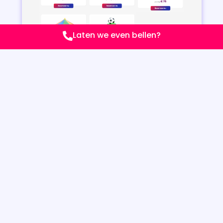
Laten we even bellen?
WEBDESIGN VOOR ZZP EN MKB:
WAT LEVERT HET OP?
Een goede website is een investering die zichzelf
terugverdient. Geen standaard template, maar een
op maat gemaakte online aanwezigheid die echt bij
jouw bedrijf past. En dat voor een eerlijk tarief.
Met mijn webdesign voor ZZP en MKB profiteer je van:
Meer zichtbaarheid in Google
Hogere conversie (offerte-aanvragen of
contact)
Meer vertrouwen bij potentiële klanten
Een professionele uitstraling