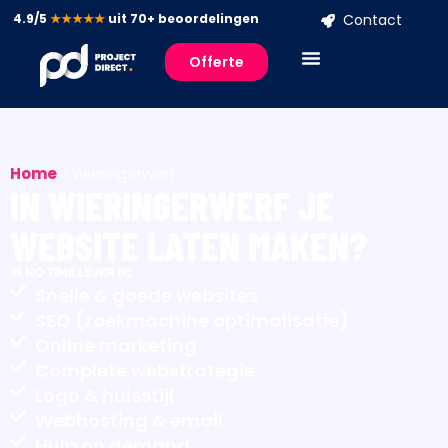
4.9/5
★★★★★
uit 70+ beoordelingen
Contact
Offerte
Home
»
Wieringerwerf
IN WIERINGERWERF JE
WEBSITE LATEN MAKEN?
IN NO TIME LEVER IK:
Snelle & goede websites
SEO (zoekmachine optimalisatie)
Online marketing
Complete webstrategie
Logo & huisstijl
Webhosting & email
Hulp on demand