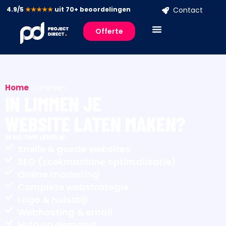
4.9/5
★★★★★
uit 70+ beoordelingen
Contact
Offerte
Home
»
Limmen
IN LIMMEN JE
WEBSITE LATEN MAKEN?
IN NO TIME LEVER IK:
Snelle & goede websites
SEO (zoekmachine optimalisatie)
Online marketing
Complete webstrategie
Logo & huisstijl
Webhosting & email
Hulp on demand