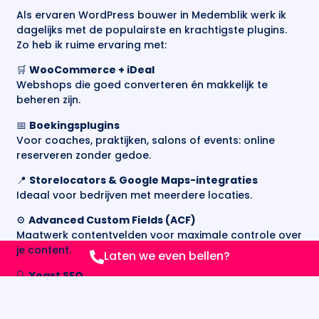
Als ervaren WordPress bouwer in Medemblik werk ik
dagelijks met de populairste en krachtigste plugins.
Zo heb ik ruime ervaring met:
🛒
WooCommerce + iDeal
Webshops die goed converteren én makkelijk te
beheren zijn.
📅
Boekingsplugins
Voor coaches, praktijken, salons of events: online
reserveren zonder gedoe.
📍
Storelocators & Google Maps-integraties
Ideaal voor bedrijven met meerdere locaties.
⚙️
Advanced Custom Fields (ACF)
Maatwerk contentvelden voor maximale controle over
je content.
Laten we even bellen?
🔍
Yoast SEO
Voor optimale vindbaarheid in Google, pagina voor
pagina.