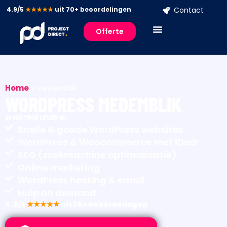
4.9/5
★★★★★
uit 70+ beoordelingen
Contact
Offerte
Home
»
Medemblik
WORDPRESS MEDEMBLIK
IN NO TIME LEVER IK:
Snelle & goede WordPress websites
WordPress & Woocommerce met iDeal
SEO (zoekmachine optimalisatie)
Online marketing
WordPress hosting & email
Hulp on demand
4.9/5
★★★★★
uit 70+ beoordelingen