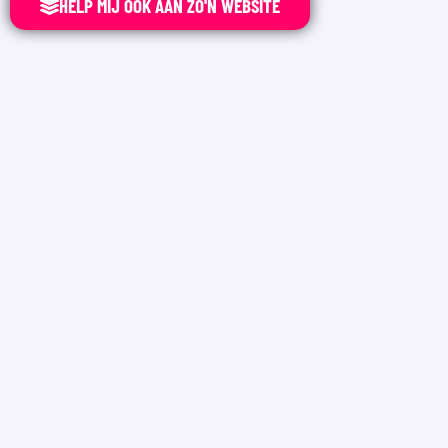
HELP MIJ OOK AAN ZO'N WEBSITE