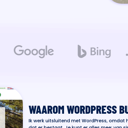
WAAROM WORDPRESS B
Ik werk uitsluitend met WordPress, omdat h
dat er bestaat. Je kunt er alles mee: van 