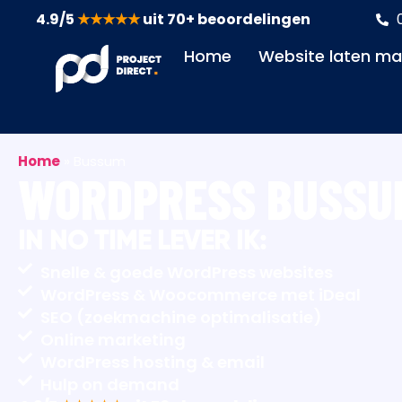
4.9/5
★★★★★
uit 70+ beoordelingen
Home
Website laten m
Home
»
Bussum
WORDPRESS BUSSU
IN NO TIME LEVER IK:
Snelle & goede WordPress websites
WordPress & Woocommerce met iDeal
SEO (zoekmachine optimalisatie)
Online marketing
WordPress hosting & email
Hulp on demand