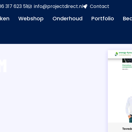
06 317 623 51
info@projectdirect.nl
Contact
aken
Webshop
Onderhoud
Portfolio
Bed
M