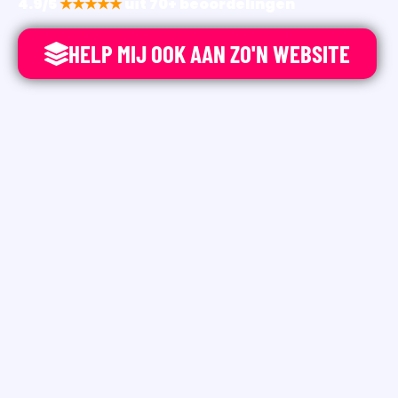
4.9/5
★★★★★
uit 70+ beoordelingen
HELP MIJ OOK AAN ZO'N WEBSITE