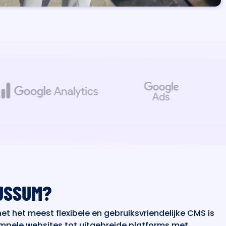
USSUM?
et het meest flexibele en gebruiksvriendelijke CMS is
simpele websites tot uitgebreide platforms met