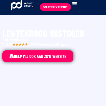
WAT KOST EEN WEBSITE?
LENTEKROON VASTGOED
HEB IK GEBOUWD.
4.9/5
★★★★★
uit 70+ beoordelingen
HELP MIJ OOK AAN ZO'N WEBSITE