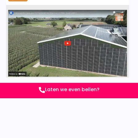
Beschrijving
Laten we even bellen?
Project:
Zonnestroom PV – Nieuwe
website
Klant:
Zonnestroom PV