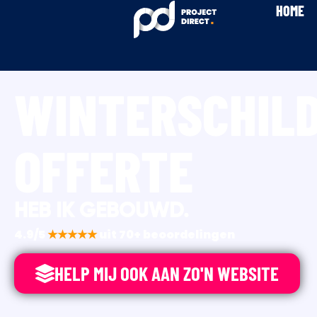
HOME
WINTERSCHIL
OFFERTE
HEB IK GEBOUWD.
4.9/5
★★★★★
uit 70+ beoordelingen
HELP MIJ OOK AAN ZO'N WEBSITE