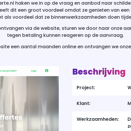
rte.nl haken we in op de vraag en aanbod naar schilder
ft dit een groot voordeel omdat ze genieten van een v
het als voordeel dat ze binnenwerkzaamheden doen tij
ntvangen via de website, sturen we door naar onze aa
tegen betaling kunnen reageren op de aanvraag.
bsite een aantal maanden online en ontvangen we onz
Beschrijving
Project:
W
Klant:
M
Werkzaamheden:
D
z