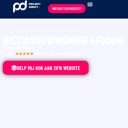
WAT KOST EEN WEBSITE?
NIEUWBOUWWONING AFBOUW
HEB IK GEBOUWD.
4.9/5
★★★★★
uit 70+ beoordelingen
HELP MIJ OOK AAN ZO'N WEBSITE