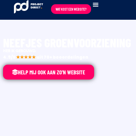
WAT KOST EEN WEBSITE?
NEEFJES GROENVOORZIENING
HEB IK GEBOUWD.
4.9/5
★★★★★
uit 70+ beoordelingen
HELP MIJ OOK AAN ZO'N WEBSITE