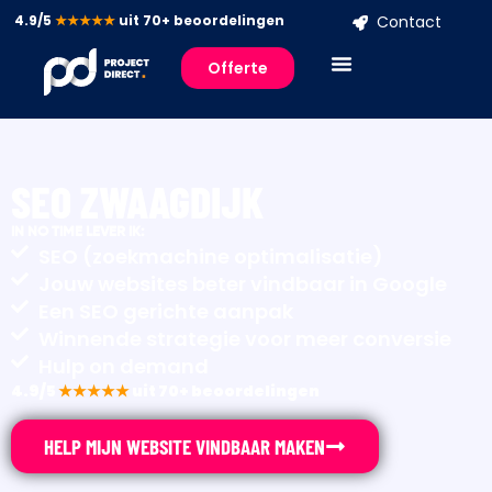
4.9/5
★★★★★
uit 70+ beoordelingen
Contact
Offerte
SEO ZWAAGDIJK
IN NO TIME LEVER IK:
SEO (zoekmachine optimalisatie)
Jouw websites beter vindbaar in Google
Een SEO gerichte aanpak
Winnende strategie voor meer conversie
Hulp on demand
4.9/5
★★★★★
uit 70+ beoordelingen
HELP MIJN WEBSITE VINDBAAR MAKEN