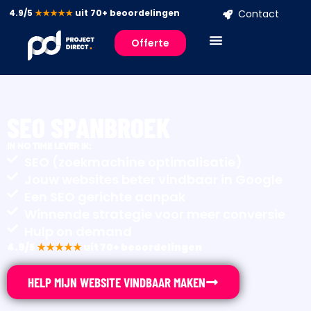
4.9/5
★★★★★
uit 70+ beoordelingen
Contact
Offerte
SEO SPANBROEK
IN NO TIME LEVER IK:
SEO (zoekmachine optimalisatie)
Jouw websites beter vindbaar in Google
Een SEO gerichte aanpak
Winnende strategie voor meer conversie
Hulp on demand
4.9/5
★★★★★
uit 70+ beoordelingen
HELP MIJN WEBSITE VINDBAAR MAKEN