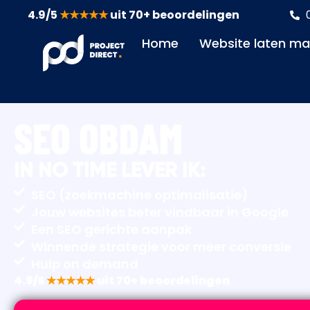
4.9/5
★★★★★
uit 70+ beoordelingen
Home
Website laten m
SEO OBDAM
IN NO TIME LEVER IK:
SEO (zoekmachine optimalisatie)
Jouw websites beter vindbaar in Google
Een SEO gerichte aanpak
Winnende strategie voor meer conversie
Hulp on demand
4.9/5
★★★★★
uit 70+ beoordelingen