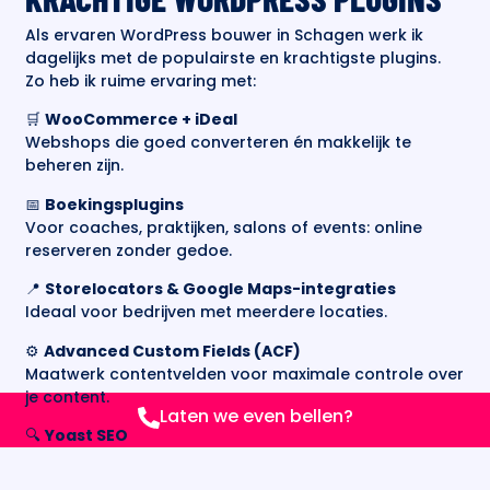
Als ervaren WordPress bouwer in Schagen werk ik
dagelijks met de populairste en krachtigste plugins.
Zo heb ik ruime ervaring met:
🛒
WooCommerce + iDeal
Webshops die goed converteren én makkelijk te
beheren zijn.
📅
Boekingsplugins
Voor coaches, praktijken, salons of events: online
reserveren zonder gedoe.
📍
Storelocators & Google Maps-integraties
Ideaal voor bedrijven met meerdere locaties.
⚙️
Advanced Custom Fields (ACF)
Maatwerk contentvelden voor maximale controle over
je content.
Laten we even bellen?
🔍
Yoast SEO
Voor optimale vindbaarheid in Google, pagina voor
pagina.