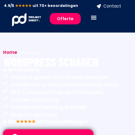
4.9/5
★★★★★
uit 70+ beoordelingen
Contact
Offerte
Home
»
Schagen
WORDPRESS SCHAGEN
IN NO TIME LEVER IK:
Snelle & goede WordPress websites
WordPress & Woocommerce met iDeal
SEO (zoekmachine optimalisatie)
Online marketing
WordPress hosting & email
Hulp on demand
4.9/5
★★★★★
uit 70+ beoordelingen