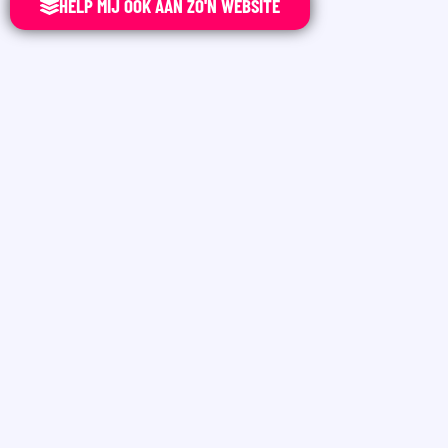
HELP MIJ OOK AAN ZO'N WEBSITE