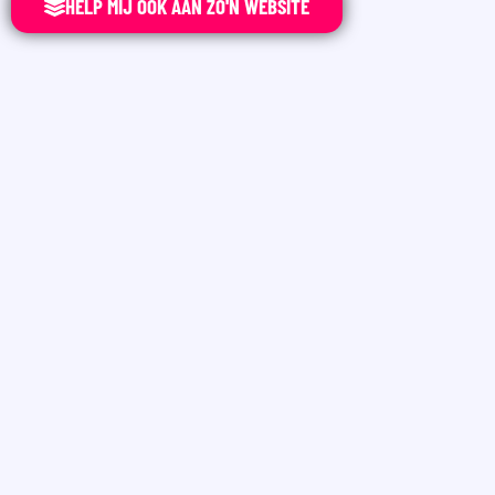
HELP MIJ OOK AAN ZO'N WEBSITE