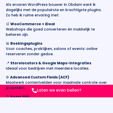
Als ervaren WordPress bouwer in Obdam werk ik
dagelijks met de populairste en krachtigste plugins.
Zo heb ik ruime ervaring met:
🛒
WooCommerce + iDeal
Webshops die goed converteren én makkelijk te
beheren zijn.
📅
Boekingsplugins
Voor coaches, praktijken, salons of events: online
reserveren zonder gedoe.
📍
Storelocators & Google Maps-integraties
Ideaal voor bedrijven met meerdere locaties.
⚙️
Advanced Custom Fields (ACF)
Maatwerk contentvelden voor maximale controle over
je content.
Laten we even bellen?
🔍
Yoast SEO
Voor optimale vindbaarheid in Google, pagina voor
pagina.