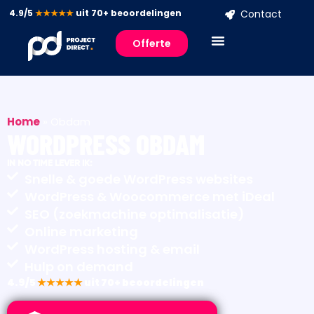
4.9/5
★★★★★
uit 70+ beoordelingen
Contact
Offerte
Home
»
Obdam
WORDPRESS OBDAM
IN NO TIME LEVER IK:
Snelle & goede WordPress websites
WordPress & Woocommerce met iDeal
SEO (zoekmachine optimalisatie)
Online marketing
WordPress hosting & email
Hulp on demand
4.9/5
★★★★★
uit 70+ beoordelingen