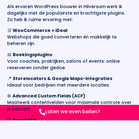
Als ervaren WordPress bouwer in Hilversum werk ik
dagelijks met de populairste en krachtigste plugins.
Zo heb ik ruime ervaring met:
🛒
WooCommerce + iDeal
Webshops die goed converteren én makkelijk te
beheren zijn.
📅
Boekingsplugins
Voor coaches, praktijken, salons of events: online
reserveren zonder gedoe.
📍
Storelocators & Google Maps-integraties
Ideaal voor bedrijven met meerdere locaties.
⚙️
Advanced Custom Fields (ACF)
Maatwerk contentvelden voor maximale controle over
je content.
Laten we even bellen?
🔍
Yoast SEO
Voor optimale vindbaarheid in Google, pagina voor
pagina.