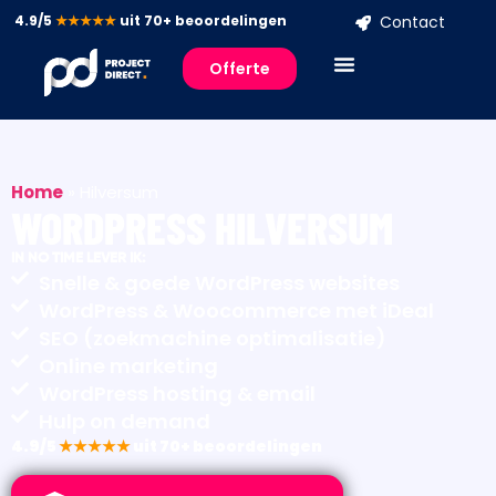
4.9/5
★★★★★
uit 70+ beoordelingen
Contact
Offerte
Home
»
Hilversum
WORDPRESS HILVERSUM
IN NO TIME LEVER IK:
Snelle & goede WordPress websites
WordPress & Woocommerce met iDeal
SEO (zoekmachine optimalisatie)
Online marketing
WordPress hosting & email
Hulp on demand
4.9/5
★★★★★
uit 70+ beoordelingen