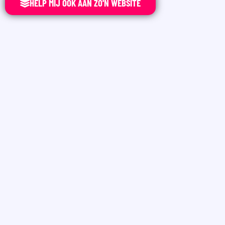
HELP MIJ OOK AAN ZO'N WEBSITE