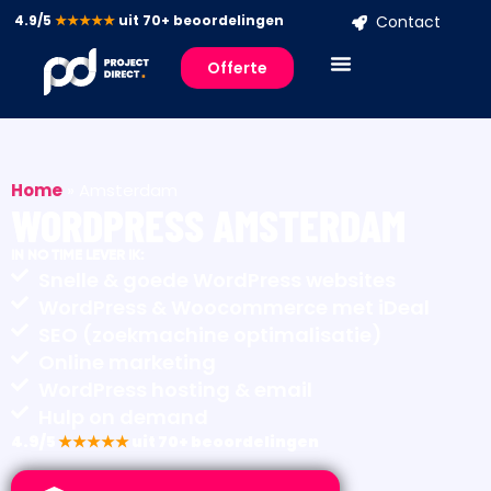
4.9/5
★★★★★
uit 70+ beoordelingen
Contact
Offerte
Home
»
Amsterdam
WORDPRESS AMSTERDAM
IN NO TIME LEVER IK:
Snelle & goede WordPress websites
WordPress & Woocommerce met iDeal
SEO (zoekmachine optimalisatie)
Online marketing
WordPress hosting & email
Hulp on demand
4.9/5
★★★★★
uit 70+ beoordelingen