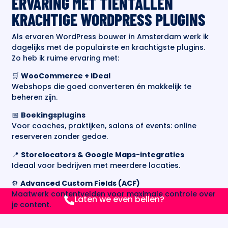
ERVARING MET TIENTALLEN
KRACHTIGE WORDPRESS PLUGINS
Als ervaren WordPress bouwer in Amsterdam werk ik
dagelijks met de populairste en krachtigste plugins.
Zo heb ik ruime ervaring met:
🛒
WooCommerce + iDeal
Webshops die goed converteren én makkelijk te
beheren zijn.
📅
Boekingsplugins
Voor coaches, praktijken, salons of events: online
reserveren zonder gedoe.
📍
Storelocators & Google Maps-integraties
Ideaal voor bedrijven met meerdere locaties.
⚙️
Advanced Custom Fields (ACF)
Maatwerk contentvelden voor maximale controle over
Laten we even bellen?
je content.
🔍
Yoast SEO