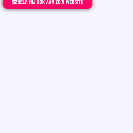
HELP MIJ OOK AAN ZO'N WEBSITE