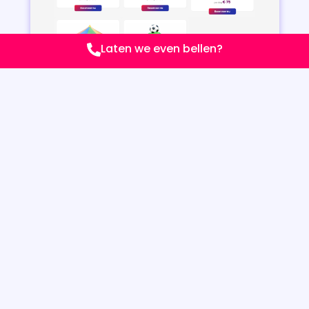
Laten we even bellen?
WEBDESIGN VOOR ZZP EN MKB:
WAT LEVERT HET OP?
Een goede website is een investering die zichzelf
terugverdient. Geen standaard template, maar een
op maat gemaakte online aanwezigheid die echt bij
jouw bedrijf past. En dat voor een eerlijk tarief.
Met mijn webdesign voor ZZP en MKB profiteer je van:
Meer zichtbaarheid in Google
Hogere conversie (offerte-aanvragen of
contact)
Meer vertrouwen bij potentiële klanten
Een professionele uitstraling