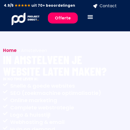
4.9/5
★★★★★
uit 70+ beoordelingen
Contact
Offerte
Home
»
Amstelveen
IN AMSTELVEEN JE
WEBSITE LATEN MAKEN?
IN NO TIME LEVER IK:
Snelle & goede websites
SEO (zoekmachine optimalisatie)
Online marketing
Complete webstrategie
Logo & huisstijl
Webhosting & email
Hulp on demand