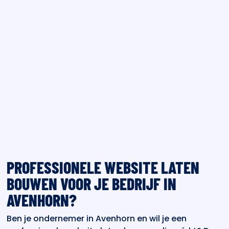
PROFESSIONELE WEBSITE LATEN
BOUWEN VOOR JE BEDRIJF IN
AVENHORN?
Ben je ondernemer in Avenhorn en wil je een