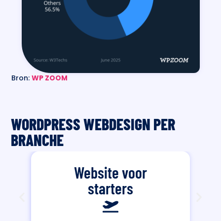
Bron:
WP ZOOM
WORDPRESS WEBDESIGN PER
BRANCHE
Website voor
starters