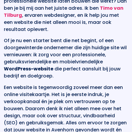
professionele website laten bouwen die wérkt? Dan
ben je bij mij aan het juiste adres. Ik ben
Timo van
Tilburg
, ervaren webdesigner, en ik help jou met
een website die niet alleen mooi is, maar ook
resultaat oplevert.
Of je nu een starter bent die net begint, of een
doorgewinterde ondernemer die zijn huidige site wil
vernieuwen: ik zorg voor een professionele,
gebruiksvriendelijke en mobielvriendelijke
WordPress-website
die perfect aansluit bij jouw
bedrijf en doelgroep.
Een website is tegenwoordig zoveel meer dan een
online visitekaartje. Het is je eerste indruk, je
verkoopkanaal én je plek om vertrouwen op te
bouwen. Daarom denk ik niet alleen mee over het
design, maar ook over structuur, vindbaarheid
(SEO) en gebruiksgemak. Alles om ervoor te zorgen
dat jouw website in Avenhorn gevonden wordt én