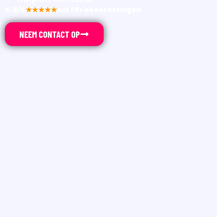
4.9/5
★★★★★
uit 70+ beoordelingen
NEEM CONTACT OP