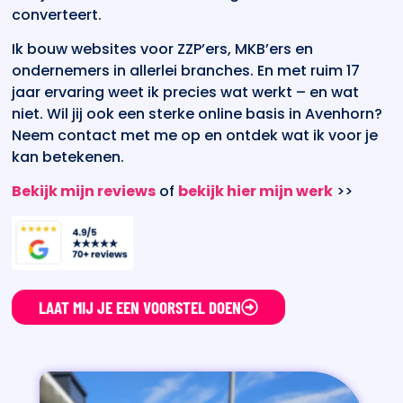
converteert.
Ik bouw websites voor ZZP’ers, MKB’ers en
ondernemers in allerlei branches. En met ruim 17
jaar ervaring weet ik precies wat werkt – en wat
niet. Wil jij ook een sterke online basis in Avenhorn?
Neem contact met me op en ontdek wat ik voor je
kan betekenen.
Bekijk mijn reviews
of
bekijk hier mijn werk
>>
LAAT MIJ JE EEN VOORSTEL DOEN