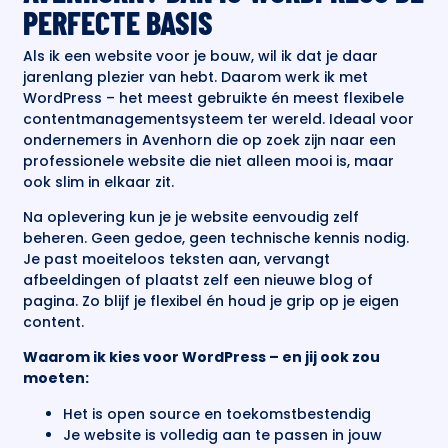
PERFECTE BASIS
Als ik een website voor je bouw, wil ik dat je daar
jarenlang plezier van hebt. Daarom werk ik met
WordPress – het meest gebruikte én meest flexibele
contentmanagementsysteem ter wereld. Ideaal voor
ondernemers in Avenhorn die op zoek zijn naar een
professionele website die niet alleen mooi is, maar
ook slim in elkaar zit.
Na oplevering kun je je website eenvoudig zelf
beheren. Geen gedoe, geen technische kennis nodig.
Je past moeiteloos teksten aan, vervangt
afbeeldingen of plaatst zelf een nieuwe blog of
pagina. Zo blijf je flexibel én houd je grip op je eigen
content.
Waarom ik kies voor WordPress – en jij ook zou
moeten:
Het is open source en toekomstbestendig
Je website is volledig aan te passen in jouw