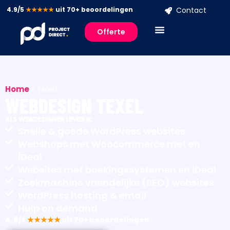
4.9/5
★★★★★
uit 70+ beoordelingen
Contact
Offerte
Home
»
Texel
WEBDESIGN TEXEL
ALS WEBDESIGNER LEVER IK:
Snelle & goede WordPress websites
Webshops met Woocommerce met en
iDeal
Websites met boekingssystemen en iDeal
Zoekmachine vriendelijke (SEO) websites
WordPress hosting & email
Hulp on demand
4.9/5
★★★★★
uit 70+ beoordelingen