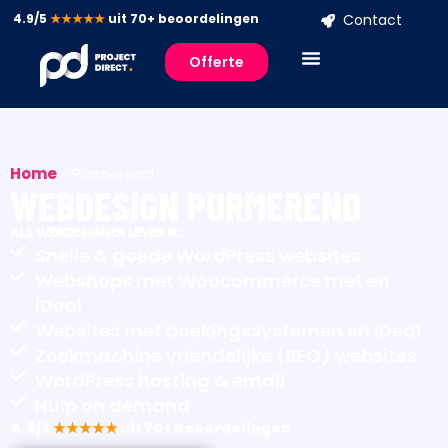
4.9/5
★★★★★
uit 70+ beoordelingen
Contact
Offerte
Home
»
Purmerend
WEBDESIGN PURMEREND
ALS WEBDESIGNER LEVER IK:
Snelle & goede WordPress websites
Webshops met Woocommerce met en
iDeal
Websites met boekingssystemen en iDeal
Zoekmachine vriendelijke (SEO) websites
WordPress hosting & email
Hulp on demand
4.9/5
★★★★★
uit 70+ beoordelingen