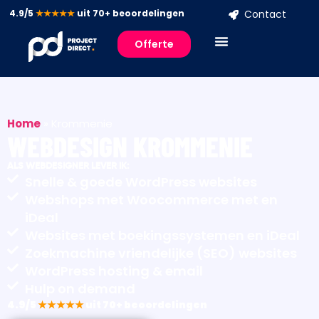
4.9/5
★★★★★
uit 70+ beoordelingen
Contact
Offerte
Home
»
Krommenie
WEBDESIGN KROMMENIE
ALS WEBDESIGNER LEVER IK:
Snelle & goede WordPress websites
Webshops met Woocommerce met en
iDeal
Websites met boekingssystemen en iDeal
Zoekmachine vriendelijke (SEO) websites
WordPress hosting & email
Hulp on demand
4.9/5
★★★★★
uit 70+ beoordelingen