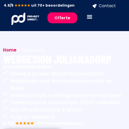
4.9/5
★★★★★
uit 70+ beoordelingen
Contact
Offerte
Home
»
Julianadorp
WEBDESIGN JULIANADORP
ALS WEBDESIGNER LEVER IK:
Snelle & goede WordPress websites
Webshops met Woocommerce met en
iDeal
Websites met boekingssystemen en iDeal
Zoekmachine vriendelijke (SEO) websites
WordPress hosting & email
Hulp on demand
4.9/5
★★★★★
uit 70+ beoordelingen