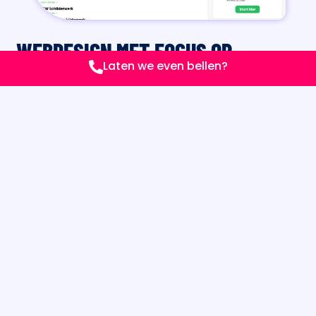
WEBDESIGN MET FOCUS OP
Laten we even bellen?
VINDBAARHEID (SEO)
Wat heb je aan een mooie website als niemand ’m
ziet? Daarom zorg ik dat jouw website niet alleen goed
oogt, maar ook goed gevonden wordt. Ik bouw je
website volgens de nieuwste SEO-richtlijnen: met
snelle laadtijd, juiste heading-structuur, slimme
zoekwoorden en logische pagina-opbouw. Of je nu
zoekt op webdesign Hoorn, webdesigner inschakelen
of website laten maken: jouw site staat straks stevig
in de zoekresultaten.
NEEM CONTACT OP