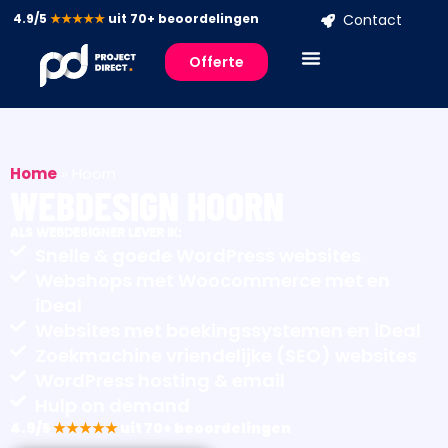
4.9/5
★★★★★
uit 70+ beoordelingen
Contact
Offerte
Home
»
Hoorn
WEBDESIGN HOORN
ALS WEBDESIGNER LEVER IK:
Snelle & goede WordPress websites
Webshops met Woocommerce met en
iDeal
Websites met boekingssystemen en iDeal
Zoekmachine vriendelijke (SEO) websites
WordPress hosting & email
Hulp on demand
4.9/5
★★★★★
uit 70+ beoordelingen