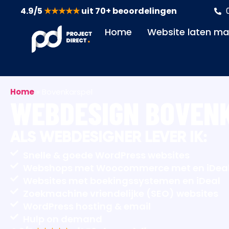
4.9/5
★★★★★
uit 70+ beoordelingen
Home
Website laten m
Home
»
Bovenkarspel
WEBDESIGN BOVEN
ALS WEBDESIGNER LEVER IK:
Snelle & goede WordPress websites
Webshops met Woocommerce met en iDea
Websites met boekingssystemen en iDeal
Zoekmachine vriendelijke (SEO) websites
WordPress hosting & email
Hulp on demand