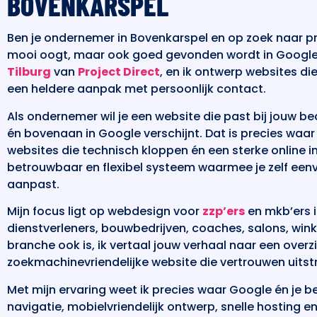
BOVENKARSPEL
Ben je ondernemer in Bovenkarspel en op zoek naar pr
mooi oogt, maar ook goed gevonden wordt in Google? 
Tilburg
van
Project Direct
, en ik ontwerp websites d
een heldere aanpak met persoonlijk contact.
Als ondernemer wil je een website die past bij jouw bed
én bovenaan in Google verschijnt. Dat is precies waar i
websites die technisch kloppen én een sterke online 
betrouwbaar en flexibel systeem waarmee je zelf eenv
aanpast.
Mijn focus ligt op webdesign voor
zzp’ers
en mkb’ers i
dienstverleners, bouwbedrijven, coaches, salons, win
branche ook is, ik vertaal jouw verhaal naar een overzic
zoekmachinevriendelijke website die vertrouwen uitstr
Met mijn ervaring weet ik precies waar Google én je be
navigatie, mobielvriendelijk ontwerp, snelle hosting e