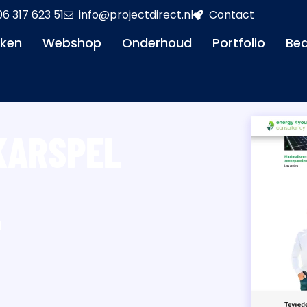
06 317 623 51
info@projectdirect.nl
Contact
aken
Webshop
Onderhoud
Portfolio
Bed
KARSPEL
l