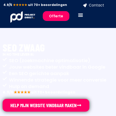
4.9/5
★★★★★
uit 70+ beoordelingen
Contact
Offerte
SEO ZWAAG
IN NO TIME LEVER IK:
SEO (zoekmachine optimalisatie)
Jouw websites beter vindbaar in Google
Een SEO gerichte aanpak
Winnende strategie voor meer conversie
Hulp on demand
4.9/5
★★★★★
uit 70+ beoordelingen
HELP MIJN WEBSITE VINDBAAR MAKEN