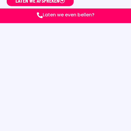
LATEN WE AFSPREKEN
Laten we even bellen?
PORTFOLIO
NORMALE
WEBSITE
★★★★★
X RAY
SEO
WEBDESIGN