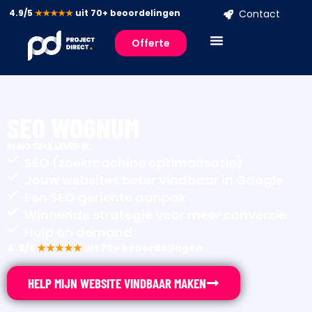
4.9/5
★★★★★
uit 70+ beoordelingen
Contact
Offerte
SEO WOGNUM
IN NO TIME LEVER IK:
SEO (zoekmachine optimalisatie)
Jouw websites beter vindbaar in Google
Een SEO gerichte aanpak
Winnende strategie voor meer conversie
Hulp on demand
4.9/5
★★★★★
uit 70+ beoordelingen
HELP MIJN WEBSITE VINDBAAR MAKEN