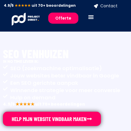
4.9/5
★★★★★
uit 70+ beoordelingen
Contact
Offerte
SEO VENHUIZEN
IN NO TIME LEVER IK:
SEO (zoekmachine optimalisatie)
Jouw websites beter vindbaar in Google
Een SEO gerichte aanpak
Winnende strategie voor meer conversie
Hulp on demand
4.9/5
★★★★★
uit 70+ beoordelingen
HELP MIJN WEBSITE VINDBAAR MAKEN