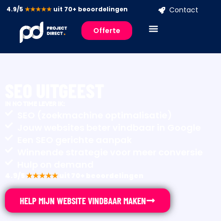
4.9/5
★★★★★
uit 70+ beoordelingen
Contact
Offerte
SEO UITGEEST
IN NO TIME LEVER IK:
SEO (zoekmachine optimalisatie)
Jouw websites beter vindbaar in Google
Een SEO gerichte aanpak
Winnende strategie voor meer conversie
Hulp on demand
4.9/5
★★★★★
uit 70+ beoordelingen
HELP MIJN WEBSITE VINDBAAR MAKEN