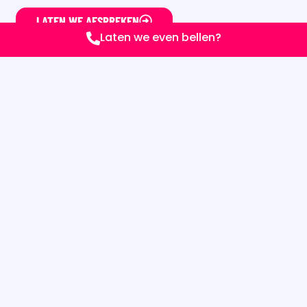
LATEN WE AFSPREKEN
Laten we even bellen?
PORTFOLIO
BOEKINGS
WEBSITE
★★★★★
VRIENDEN VAN HET
MARKERMEER