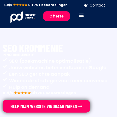
4.9/5
★★★★★
uit 70+ beoordelingen
Contact
Offerte
SEO KROMMENIE
IN NO TIME LEVER IK:
SEO (zoekmachine optimalisatie)
Jouw websites beter vindbaar in Google
Een SEO gerichte aanpak
Winnende strategie voor meer conversie
Hulp on demand
4.9/5
★★★★★
uit 70+ beoordelingen
HELP MIJN WEBSITE VINDBAAR MAKEN