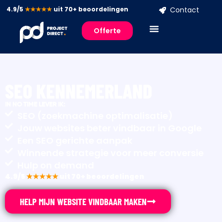
4.9/5
★★★★★
uit 70+ beoordelingen
Contact
Offerte
SEO KENNEMERLAND
IN NO TIME LEVER IK:
SEO (zoekmachine optimalisatie)
Jouw websites beter vindbaar in Google
Een SEO gerichte aanpak
Winnende strategie voor meer conversie
Hulp on demand
4.9/5
★★★★★
uit 70+ beoordelingen
HELP MIJN WEBSITE VINDBAAR MAKEN