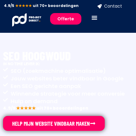
4.9/5
★★★★★
uit 70+ beoordelingen
Contact
Offerte
SEO HOOGWOUD
IN NO TIME LEVER IK:
SEO (zoekmachine optimalisatie)
Jouw websites beter vindbaar in Google
Een SEO gerichte aanpak
Winnende strategie voor meer conversie
Hulp on demand
4.9/5
★★★★★
uit 70+ beoordelingen
HELP MIJN WEBSITE VINDBAAR MAKEN