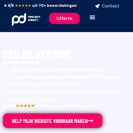
4.9/5
★★★★★
uit 70+ beoordelingen
Contact
Offerte
SEO HILVERSUM
IN NO TIME LEVER IK:
SEO (zoekmachine optimalisatie)
Jouw websites beter vindbaar in Google
Een SEO gerichte aanpak
Winnende strategie voor meer conversie
Hulp on demand
4.9/5
★★★★★
uit 70+ beoordelingen
HELP MIJN WEBSITE VINDBAAR MAKEN