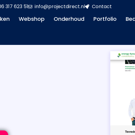
06 317 623 51
info@projectdirect.nl
Contact
aken
Webshop
Onderhoud
Portfolio
Bed