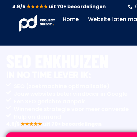
4.9/5
★★★★★
uit 70+ beoordelingen
Home
Website laten m
SEO ENKHUIZEN
IN NO TIME LEVER IK:
SEO (zoekmachine optimalisatie)
Jouw websites beter vindbaar in Google
Een SEO gerichte aanpak
Winnende strategie voor meer conversie
Hulp on demand
4.9/5
★★★★★
uit 70+ beoordelingen