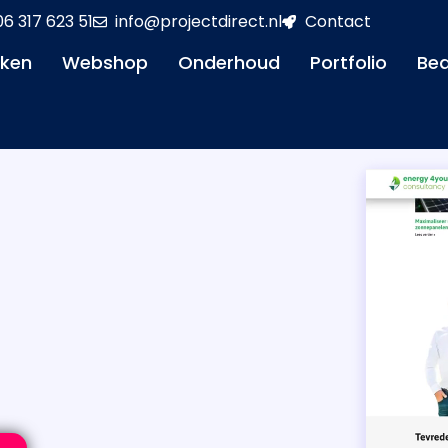
06 317 623 51
info@projectdirect.nl
Contact
aken
Webshop
Onderhoud
Portfolio
Bed