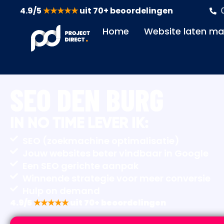
4.9/5
★★★★★
uit 70+ beoordelingen
Home
Website laten m
SEO DEN BURG
IN NO TIME LEVER IK:
SEO (zoekmachine optimalisatie)
Jouw websites beter vindbaar in Google
Een SEO gerichte aanpak
Winnende strategie voor meer conversie
Hulp on demand
4.9/5
★★★★★
uit 70+ beoordelingen