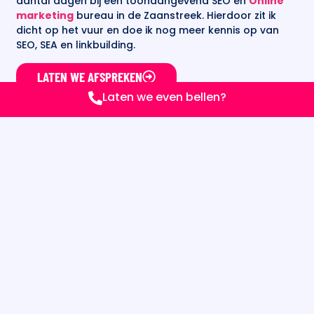
aantal dagen bij een toonaangevend SEO en
Online
marketing
bureau in de Zaanstreek. Hierdoor zit ik
dicht op het vuur en doe ik nog meer kennis op van
SEO, SEA en linkbuilding.
LATEN WE AFSPREKEN
Laten we even bellen?
PORTFOLIO
BOEKINGS
WEBSITE
★★★★★