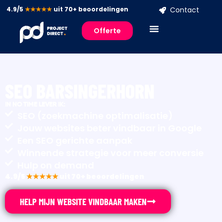
4.9/5
★★★★★
uit 70+ beoordelingen
Contact
Offerte
SEO BARSINGERHORN
IN NO TIME LEVER IK:
SEO (zoekmachine optimalisatie)
Jouw websites beter vindbaar in Google
Een SEO gerichte aanpak
Winnende strategie voor meer conversie
Hulp on demand
4.9/5
★★★★★
uit 70+ beoordelingen
HELP MIJN WEBSITE VINDBAAR MAKEN