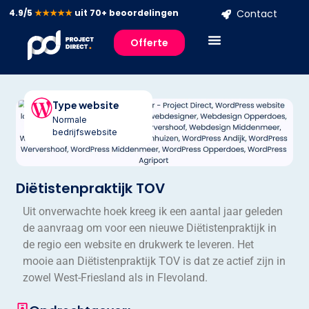
4.9/5
★★★★★
uit 70+ beoordelingen
Contact
Offerte
Type website
Normale
bedrijfswebsite
Diëtistenpraktijk TOV
Uit onverwachte hoek kreeg ik een aantal jaar geleden
de aanvraag om voor een nieuwe Diëtistenpraktijk in
de regio een website en drukwerk te leveren. Het
mooie aan Diëtistenpraktijk TOV is dat ze actief zijn in
zowel West-Friesland als in Flevoland.