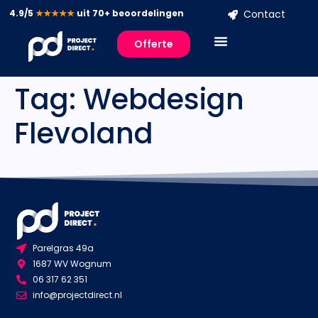
4.9/5
★★★★★
uit 70+ beoordelingen
Contact
Offerte
Tag:
Webdesign
Flevoland
Parelgras 49a
1687 WV Wognum
06 317 62 351
info@projectdirect.nl