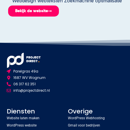
Webdesign webteksten Zoekmachine optimalisatie
Bekijk de website
Parelgras 49a
1687 WV Wognum
06 317 62 351
info@projectdirect.nl
Diensten
Overige
Website laten maken
WordPress Webhosting
WordPress website
Gmail voor bedrijven